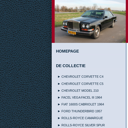
HOMEPAGE
DE COLLECTIE
► CHEVROLET CORVETTE C4
► CHEVROLET CORVETTE C5
► CHEVROLET MODEL 210
► FACEL VEGA FACEL III 1964
► FIAT 1600S CABRIOLET 1964
► FORD THUNDERBIRD 1957
► ROLLS-ROYCE CAMARGUE
► ROLLS-ROYCE SILVER SPUR