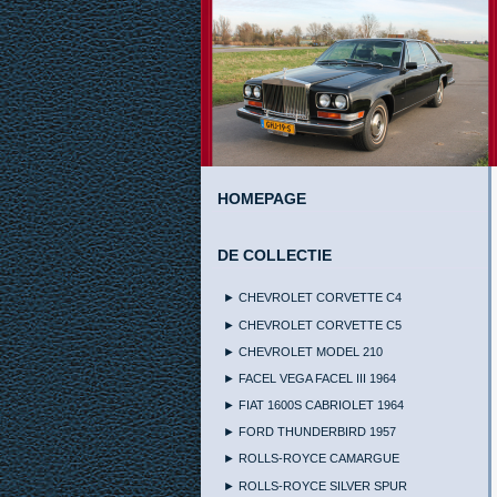
HOMEPAGE
DE COLLECTIE
► CHEVROLET CORVETTE C4
► CHEVROLET CORVETTE C5
► CHEVROLET MODEL 210
► FACEL VEGA FACEL III 1964
► FIAT 1600S CABRIOLET 1964
► FORD THUNDERBIRD 1957
► ROLLS-ROYCE CAMARGUE
► ROLLS-ROYCE SILVER SPUR